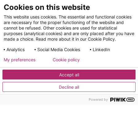
Cookies on this website
Plus
Adhésion
This website uses cookies. The essential and functional cookies
Revue de presse
are necessary for the proper functioning of the website and
cannot be refused. Other cookies are used for statistical
Cas d’usage
purposes (analytical cookies) and are only placed after you have
Ressources
made a choice. Read more about it in our Cookie Policy.
FAQ
Analytics
Social Media Cookies
LinkedIn
My preferences
Cookie policy
Politique
Politique
en
Conditions
Politique de
Informations
des
matière
Cookies
générales
confidentialité
juridiques
médias
Accept all
de
sociaux
cookies
Decline all
Ce site est développé par Adeliom et hébergé chez Infomaniak (Suisse)
Powered by
pour le compte de UAO.org.