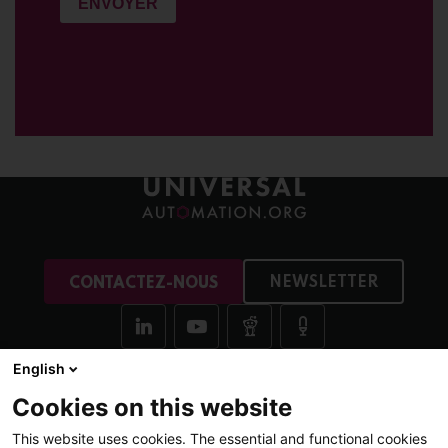
NEWSLETTER
CONTACTEZ-NOUS
English
Cookies on this website
Plus
Adhésion
This website uses cookies. The essential and functional cookies