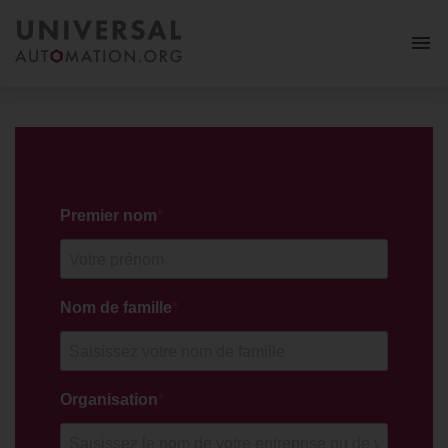
Plus
Adhésion
Revue de presse
Cas d’usage
Ressources
FAQ
Suivez-nous:
MY PORTAL