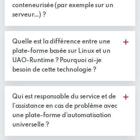
conteneurisée (par exemple sur un
serveur…) ?
Il est certain que
le runtime est adapté pour être
exécuté dans un conteneur
qui pourrait fonctionner
Quelle est la différence entre une
par exemple sur un serveur.
plate-forme basée sur Linux et un
Une
version prête à l’emploi
existe déjà (voir
Soft
UAO-Runtime ? Pourquoi ai-je
dPAC
de Schneider Electric) et d’autres seront
besoin de cette technologie ?
bientôt développées par les membres fournisseurs.
Les plateformes basées sur Linux et l’UAO résolvent
des problèmes différents.
Qui est responsable du service et de
l’assistance en cas de problème avec
Les plateformes d’automatisation basées sur
Linux
permettent à l’utilisateur de réaliser des applications
une plate-forme d’automatisation
de contrôle en temps réel et d’exécuter d’autres
universelle ?
applications utilisant d’autres langages de