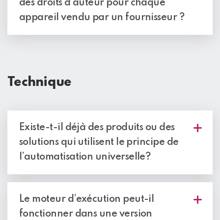
des droits d’auteur pour chaque
plateforme.
appareil vendu par un fournisseur ?
Aucune redevance ne doit être versée à l’UAO
pour chaque appareil vendu par un fournisseur
d’appareils.
Les membres de l’UAO qui sont
fournisseurs d’appareils peuvent vendre autant
Technique
d’appareils qu’ils le souhaitent en s’acquittant
simplement de la cotisation annuelle qui leur donne
accès au code source du runtime UAO.
Existe-t-il déjà des produits ou des
solutions qui utilisent le principe de
l’automatisation universelle?
Oui, veuillez consulter la page dédiée.
Le moteur d’exécution peut-il
fonctionner dans une version