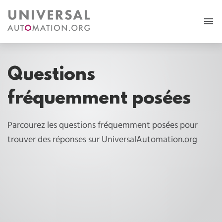
Plus
Questions
Adhésion
fréquemment posées
Revue de presse
Parcourez les questions fréquemment posées pour
Cas d’usage
trouver des réponses sur UniversalAutomation.org
Ressources
FAQ
Suivez-nous:
MY PORTAL