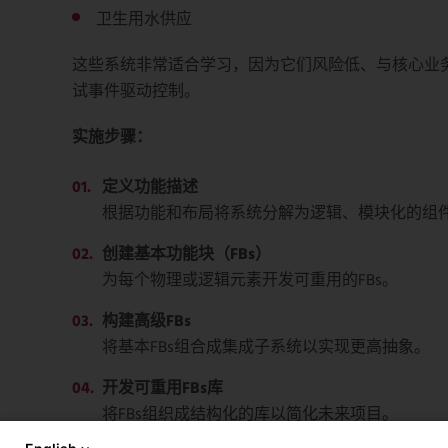
卫生用水供应
这些系统非常适合学习，因为它们风险低、与核心业
试事件驱动控制。
实施步骤：
定义功能描述
根据功能和布局将系统分解为逻辑、模块化的组
创建基本功能块（FBs）
为每个物理或逻辑元素开发可重用的FBs。
构建高级FBs
将基本FBs组合成集成子系统以实现更高抽象。
开发可重用FBs库
将FBs组织成结构化的库以简化未来项目。