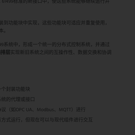
C 61499标准的新接口中，使这些系统能够继续运行并
装到功能块中实现，这些功能块可适应并重复使用，
本。
61499系统中，形成一个统一的分布式控制系统，并通过
编排层
实现新旧系统之间的互操作性、数据交换和协调
创建一个封装功能块
系统的代理或接口
（如OPC UA、Modbus、MQTT）进行
有方式运行，但现在可以与现代组件进行交互